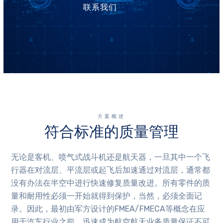
联系我们
方案概述
符合标准的质量管理
无论是客机、喷气式战斗机还是航天器，一旦其中一个飞
行器在对流层、平流层或起飞后加速通过对流层，通常都
没有办法在半空中进行快速修复质量改进。所有零件的质
量和耐用性必须一开始就得到保护，当然，必须全面记
录。因此，最初由军方设计的FMEA/FMECA等概念在应
用于汽车行业之前，迅速成为航空航天业务质量保证不可