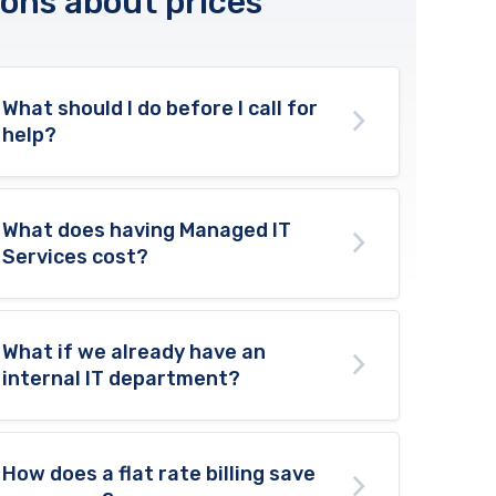
ons about prices
What should I do before I call for
help?
What does having Managed IT
Services cost?
What if we already have an
internal IT department?
How does a flat rate billing save