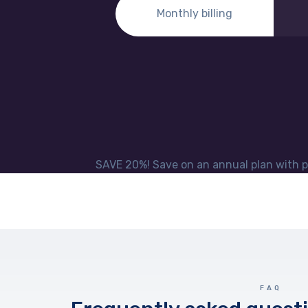
Monthly billing
SAVE 20%! Save on an annual plan with
FAQ