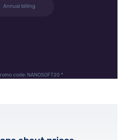
Annual billing
 promo code: NANOSOFT20 *